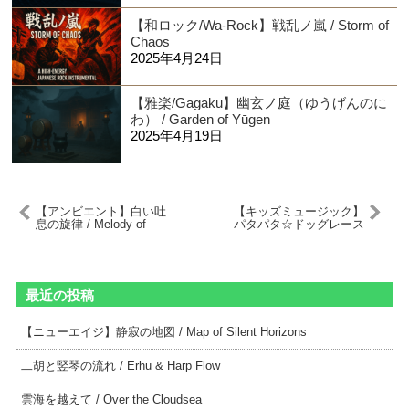
【和ロック/Wa-Rock】戦乱ノ嵐 / Storm of
Chaos
2025年4月24日
【雅楽/Gagaku】幽玄ノ庭（ゆうげんのに
わ） / Garden of Yūgen
2025年4月19日
【アンビエント】白い吐
【キッズミュージック】
息の旋律 / Melody of
パタパタ☆ドッグレース
White Breath
/ Fluffy Feet Dog Race
最近の投稿
【ニューエイジ】静寂の地図 / Map of Silent Horizons
二胡と竪琴の流れ / Erhu & Harp Flow
雲海を越えて / Over the Cloudsea