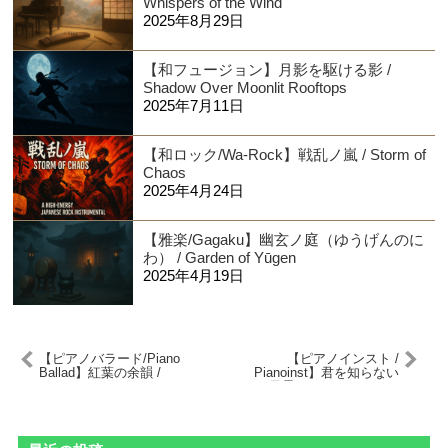
Whispers of the Wind
2025年8月29日
【和フュージョン】月影を駆ける影 /
Shadow Over Moonlit Rooftops
2025年7月11日
【和ロック/Wa-Rock】戦乱ノ嵐 / Storm of
Chaos
2025年4月24日
【雅楽/Gagaku】幽玄ノ庭（ゆうげんのに
わ） / Garden of Yūgen
2025年4月19日
【ピアノバラード/Piano
【ピアノインスト /
Ballad】紅葉の余韻 /
Pianoinst】君を知らない
Echoes of Autumn
風景 / Scenes Without
Leaves
You