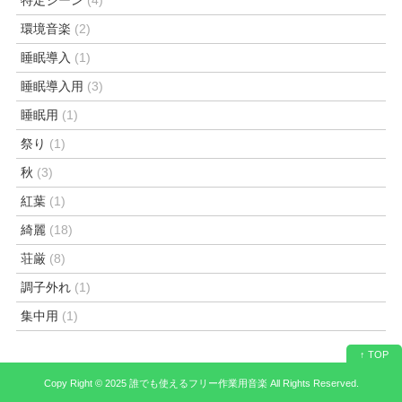
環境音楽
(2)
睡眠導入
(1)
睡眠導入用
(3)
睡眠用
(1)
祭り
(1)
秋
(3)
紅葉
(1)
綺麗
(18)
荘厳
(8)
調子外れ
(1)
集中用
(1)
↑ TOP
Copy Right ©
2025 誰でも使えるフリー作業用音楽
All Rights Reserved.