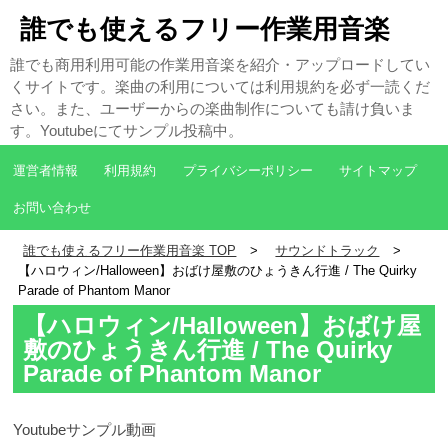
誰でも使えるフリー作業用音楽
誰でも商用利用可能の作業用音楽を紹介・アップロードしてい
くサイトです。楽曲の利用については利用規約を必ず一読くだ
さい。また、ユーザーからの楽曲制作についても請け負いま
す。Youtubeにてサンプル投稿中。
運営者情報
利用規約
プライバシーポリシー
サイトマップ
お問い合わせ
誰でも使えるフリー作業用音楽 TOP
サウンドトラック
【ハロウィン/Halloween】おばけ屋敷のひょうきん行進 / The Quirky
Parade of Phantom Manor
【ハロウィン/Halloween】おばけ屋
敷のひょうきん行進 / The Quirky
Parade of Phantom Manor
Youtubeサンプル動画