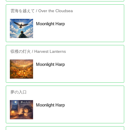
雲海を越えて / Over the Cloudsea
Moonlight Harp
収穫の灯火 / Harvest Lanterns
Moonlight Harp
夢の入口
Moonlight Harp