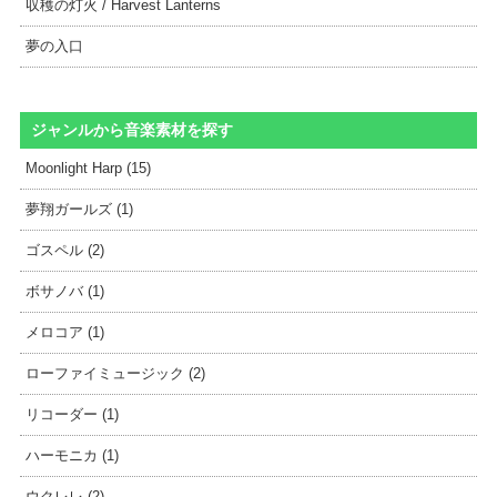
収穫の灯火 / Harvest Lanterns
夢の入口
ジャンルから音楽素材を探す
Moonlight Harp (15)
夢翔ガールズ (1)
ゴスペル (2)
ボサノバ (1)
メロコア (1)
ローファイミュージック (2)
リコーダー (1)
ハーモニカ (1)
ウクレレ (2)