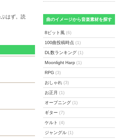
かぶはず。読
曲のイメージから音楽素材を探す
8ビット風
(6)
100曲投稿時点
(1)
DL数ランキング
(1)
Moonlight Harp
(1)
RPG
(3)
おしゃれ
(3)
お正月
(1)
オープニング
(1)
ギター
(7)
ケルト
(4)
ジャングル
(1)