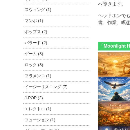
へ導きます。
スウィング (1)
ヘッドホンで
マンボ (1)
書、作業、瞑
ポップス (2)
バラード (2)
「Moonligh
ゲーム (3)
ロック (3)
フラメンコ (1)
イージーリスニング (7)
J-POP (2)
エレクトロ (1)
フュージョン (1)