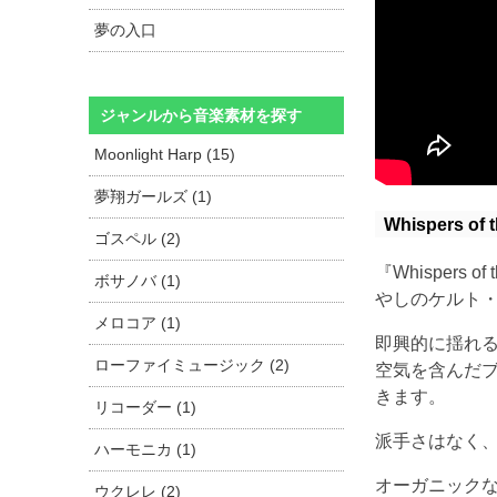
夢の入口
ジャンルから音楽素材を探す
Moonlight Harp (15)
夢翔ガールズ (1)
Whispers of 
ゴスペル (2)
『Whispers
ボサノバ (1)
やしのケルト
メロコア (1)
即興的に揺れ
ローファイミュージック (2)
空気を含んだ
きます。
リコーダー (1)
派手さはなく
ハーモニカ (1)
オーガニックな残
ウクレレ (2)