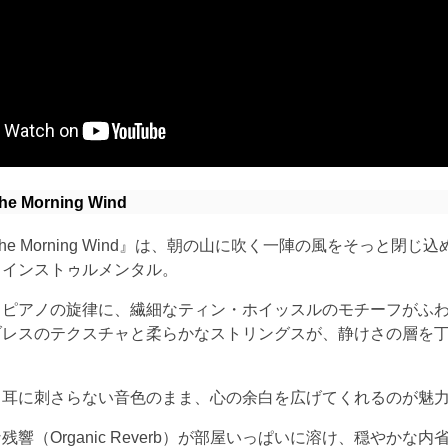
the Morning Wind
 of the Morning Wind』は、朝の山に吹く一陣の風をそっと閉
・インストゥルメンタル。
るピアノの旋律に、繊細なティン・ホイッスルのモチーフがふ
ブレスのテクスチャと柔らかなストリングスが、静けさの層を
、耳に刺さらない音色のまま、心の余白を広げてくれるのが魅
響（Organic Reverb）が部屋いっぱいに溶け、穏やかな