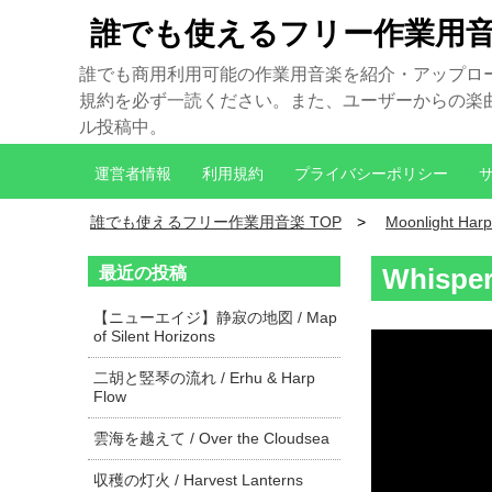
誰でも使えるフリー作業用
誰でも商用利用可能の作業用音楽を紹介・アップロ
規約を必ず一読ください。また、ユーザーからの楽曲制
ル投稿中。
運営者情報
利用規約
プライバシーポリシー
誰でも使えるフリー作業用音楽 TOP
Moonlight Harp
最近の投稿
Whisper
【ニューエイジ】静寂の地図 / Map
of Silent Horizons
二胡と竪琴の流れ / Erhu & Harp
Flow
雲海を越えて / Over the Cloudsea
収穫の灯火 / Harvest Lanterns