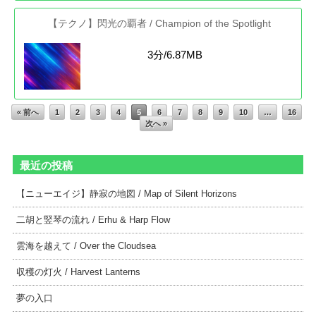
【テクノ】閃光の覇者 / Champion of the Spotlight
3分/6.87MB
« 前へ
1
2
3
4
5
6
7
8
9
10
…
16
次へ »
最近の投稿
【ニューエイジ】静寂の地図 / Map of Silent Horizons
二胡と竪琴の流れ / Erhu & Harp Flow
雲海を越えて / Over the Cloudsea
収穫の灯火 / Harvest Lanterns
夢の入口