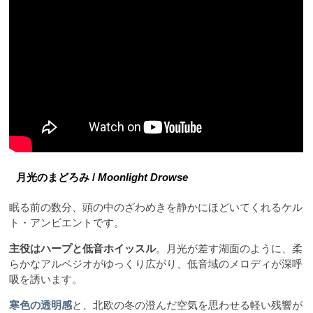
月光のまどろみ /
Moonlight Drowse
眠る前の数分、頭の中のざわめきを静かにほどいてくれるケル
ト・アンビエントです。
主役はハープと低音ホイッスル
。月光が差す湖面のように、柔
らかなアルペジオがゆっくり広がり、低音域のメロディが深呼
吸を誘います。
寒色の透明感
と、北欧の冬の澄んだ空気を思わせる軽い残響が