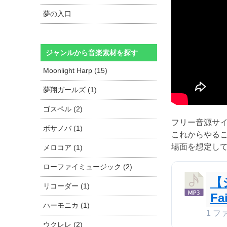
夢の入口
ジャンルから音楽素材を探す
Moonlight Harp (15)
夢翔ガールズ (1)
ゴスペル (2)
フリー音源サ
ボサノバ (1)
これからやる
場面を想定し
メロコア (1)
ローファイミュージック (2)
【
リコーダー (1)
Fa
ハーモニカ (1)
1 フ
ウクレレ (2)