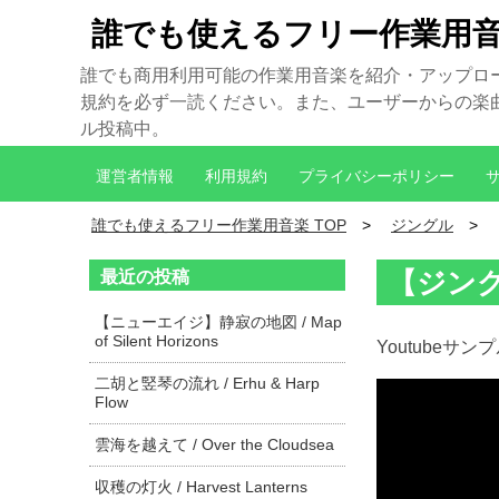
誰でも使えるフリー作業用
誰でも商用利用可能の作業用音楽を紹介・アップロ
規約を必ず一読ください。また、ユーザーからの楽曲制
ル投稿中。
運営者情報
利用規約
プライバシーポリシー
誰でも使えるフリー作業用音楽 TOP
ジングル
最近の投稿
【ジングル】
【ニューエイジ】静寂の地図 / Map
of Silent Horizons
Youtubeサン
二胡と竪琴の流れ / Erhu & Harp
Flow
雲海を越えて / Over the Cloudsea
収穫の灯火 / Harvest Lanterns