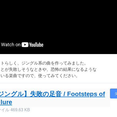
イトらしく、ジングル系の曲を作ってみました。
ことが失敗しそうなときや、恐怖の結果になるような
ている楽曲ですので、使ってみてください。
ジングル】失敗の足音 / Footsteps of
ilure
ァイル
469.63 KB