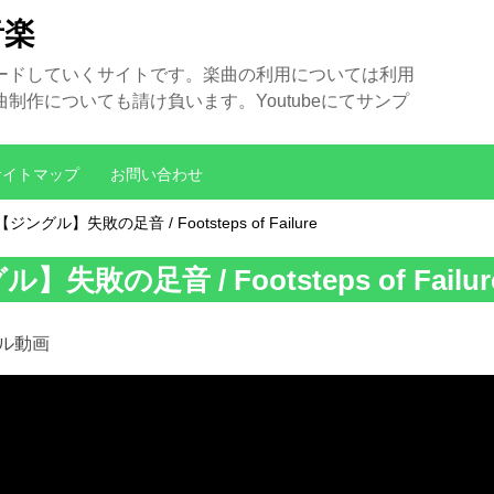
音楽
ードしていくサイトです。楽曲の利用については利用
作についても請け負います。Youtubeにてサンプ
サイトマップ
お問い合わせ
【ジングル】失敗の足音 / Footsteps of Failure
失敗の足音 / Footsteps of Failur
プル動画