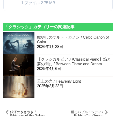
1 ファイル
2.75 MB
「クラシック」カテゴリーの関連記事
癒やしのケルト・カノン / Celtic Canon of
Calm
2026年1月28日
【クラシカルピアノ/Classical Piano】焔と
夢の間に / Between Flame and Dream
2025年4月6日
天上の光 / Heavenly Light
2025年3月23日
銀河のささやき /
踊るバブル・シティ /
Whispers of the Galaxy
Bubble City Groove