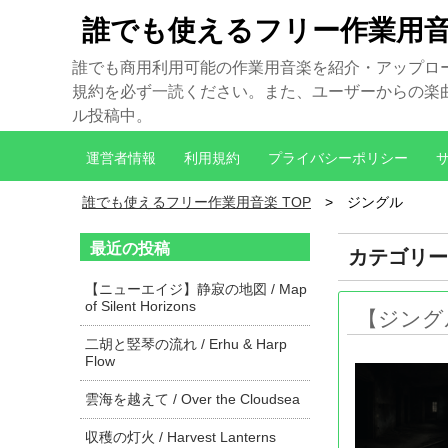
誰でも使えるフリー作業用
誰でも商用利用可能の作業用音楽を紹介・アップロ
規約を必ず一読ください。また、ユーザーからの楽曲制
ル投稿中。
運営者情報
利用規約
プライバシーポリシー
誰でも使えるフリー作業用音楽 TOP
ジングル
最近の投稿
カテゴリー
【ニューエイジ】静寂の地図 / Map
of Silent Horizons
【ジングル】
二胡と竪琴の流れ / Erhu & Harp
Flow
雲海を越えて / Over the Cloudsea
収穫の灯火 / Harvest Lanterns