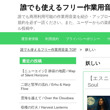
誰でも使えるフリー作業用
誰でも商用利用可能の作業用音楽を紹介・アップロ
規約を必ず一読ください。また、ユーザーからの楽曲制
ル投稿中。
運営者情報
利用規約
プライバシーポリシー
誰でも使えるフリー作業用音楽 TOP
妖しい
最近の投稿
妖しい
【ニューエイジ】静寂の地図 / Map
of Silent Horizons
【エスニック
Soul
二胡と竪琴の流れ / Erhu & Harp
Flow
雲海を越えて / Over the Cloudsea
収穫の灯火 / Harvest Lanterns